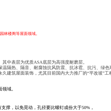
园林楼阁等屋面领域。
其中表层为优质ASA底层为高强度耐磨层。
温隔热、隔音、耐腐蚀抗风防震、抗冰雹、抗污、绿色
永久建筑屋面装饰，尤其目前国内大力推厂的“平改坡”工
面领域。
支撑，以免晃动，孔径要比螺钉成份大于50%，